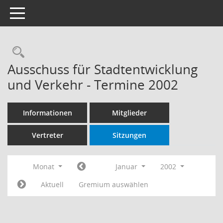
Toggle navigation
Rechercheauswahl
Ausschuss für Stadtentwicklung
und Verkehr - Termine 2002
Informationen
Mitglieder
Vertreter
Sitzungen
Monat
Januar
2002
Aktuell
Gremium auswählen