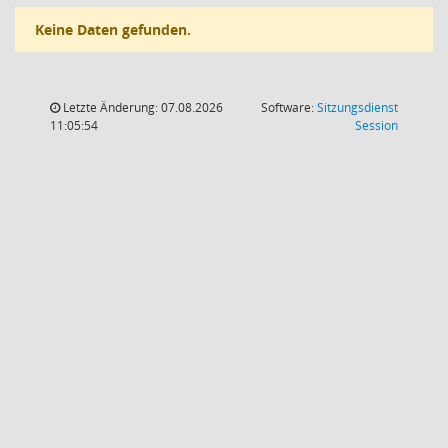
Keine Daten gefunden.
Letzte Änderung: 07.08.2026
Software:
Sitzungsdienst
(Wird in
11:05:54
Session