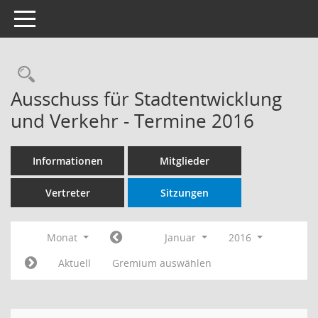
Toggle navigation
Rechercheauswahl
Ausschuss für Stadtentwicklung
und Verkehr - Termine 2016
Informationen
Mitglieder
Vertreter
Sitzungen
Monat
Januar
2016
Aktuell
Gremium auswählen