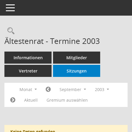
Toggle navigation
Rechercheauswahl
Ältestenrat - Termine 2003
Informationen
Mitglieder
Vertreter
Sitzungen
Monat
September
2003
Aktuell
Gremium auswählen
Keine Daten gefunden.