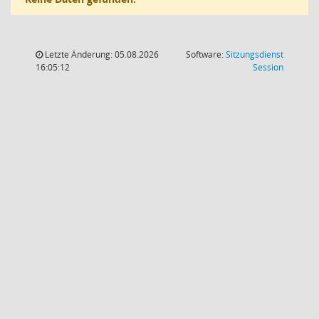
Letzte Änderung: 05.08.2026
Software:
Sitzungsdienst
(Wird in
16:05:12
Session