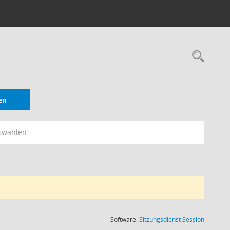
Rec
en
swählen
(Wird in
Software:
Sitzungsdienst
Session