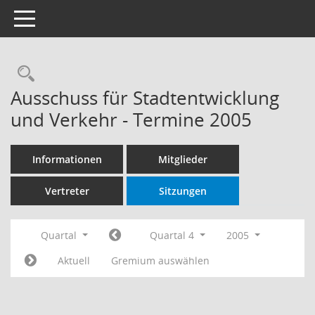
Toggle navigation
Rechercheauswahl
Ausschuss für Stadtentwicklung
und Verkehr - Termine 2005
Informationen
Mitglieder
Vertreter
Sitzungen
Quartal
Quartal 4
2005
Aktuell
Gremium auswählen