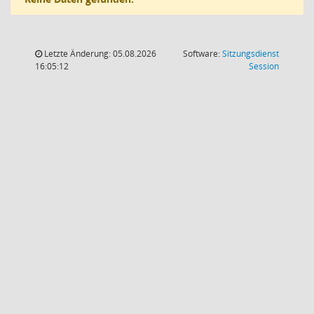
Letzte Änderung: 05.08.2026
Software:
Sitzungsdienst
(Wird in
16:05:12
Session