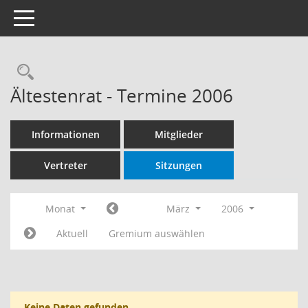
Toggle navigation
Rechercheauswahl
Ältestenrat - Termine 2006
Informationen
Mitglieder
Vertreter
Sitzungen
Monat
März
2006
Aktuell
Gremium auswählen
Keine Daten gefunden.