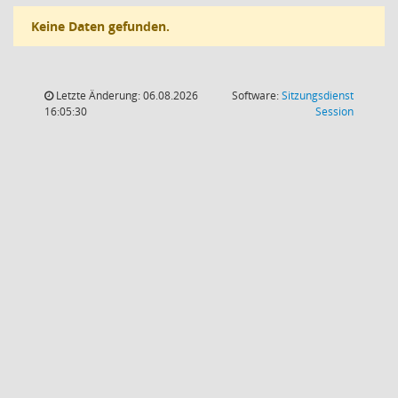
Keine Daten gefunden.
Letzte Änderung: 06.08.2026
Software:
Sitzungsdienst
(Wird in
16:05:30
Session