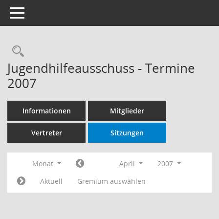
Toggle navigation
Rechercheauswahl
Jugendhilfeausschuss - Termine
2007
Informationen
Mitglieder
Vertreter
Sitzungen
Monat
April
2007
Aktuell
Gremium auswählen