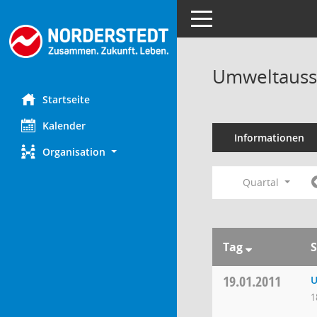
Toggle navigation
Umweltauss
Startseite
Kalender
Informationen
Organisation
Quartal
Tag
S
19.01.2011
U
1