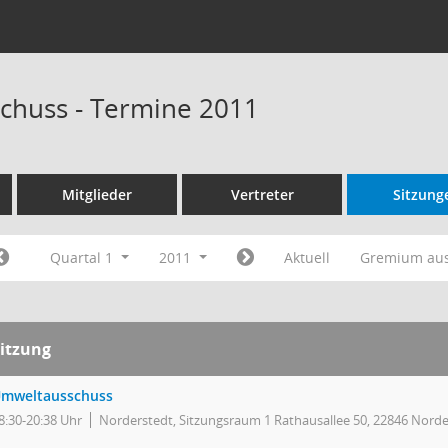
chuss - Termine 2011
Mitglieder
Vertreter
Sitzung
Quartal 1
2011
Aktuell
Gremium au
itzung
mweltausschuss
8:30-20:38 Uhr
Norderstedt, Sitzungsraum 1 Rathausallee 50, 22846 Norde