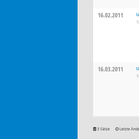
16.02.2011
U
1
16.03.2011
U
1
3 Sätze
Letzte Ände