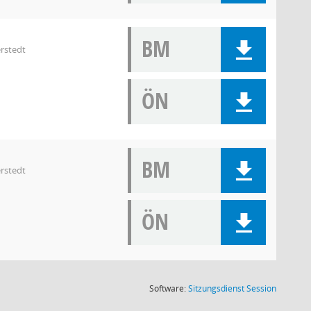
BM
rstedt
ÖN
BM
rstedt
ÖN
(Wird in
Software:
Sitzungsdienst
Session