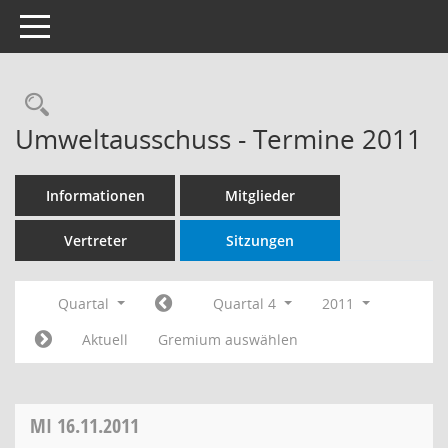
Toggle navigation
Rechercheauswahl
Umweltausschuss - Termine 2011
Informationen
Mitglieder
Vertreter
Sitzungen
Quartal
Quartal 4
2011
Aktuell
Gremium auswählen
MI
16.11.2011