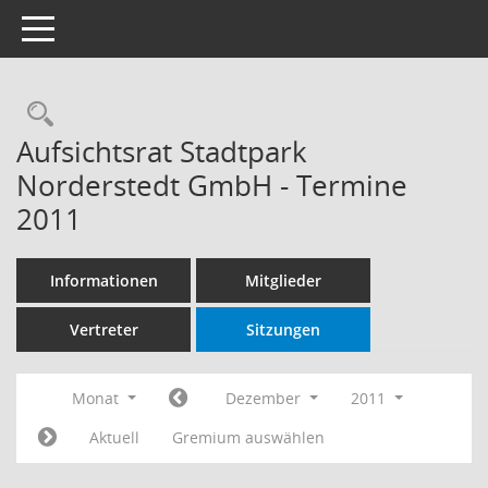
Toggle navigation
Rechercheauswahl
Aufsichtsrat Stadtpark
Norderstedt GmbH - Termine
2011
Informationen
Mitglieder
Vertreter
Sitzungen
Monat
Dezember
2011
Aktuell
Gremium auswählen