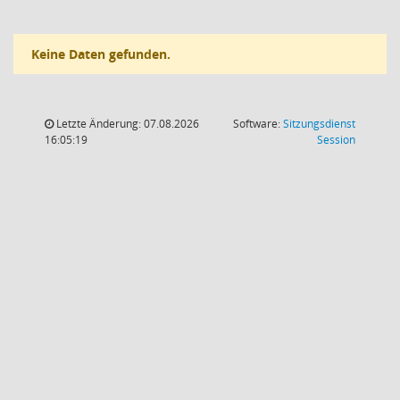
Keine Daten gefunden.
Letzte Änderung: 07.08.2026
Software:
Sitzungsdienst
(Wird in
16:05:19
Session