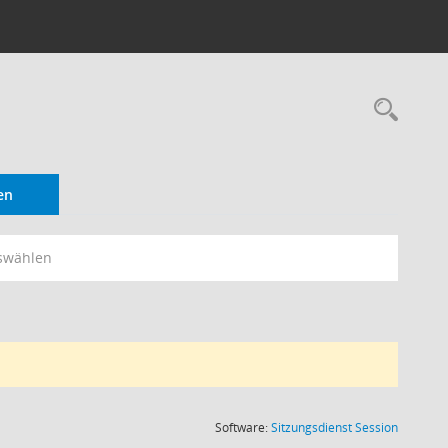
Rec
en
swählen
(Wird in
Software:
Sitzungsdienst
Session