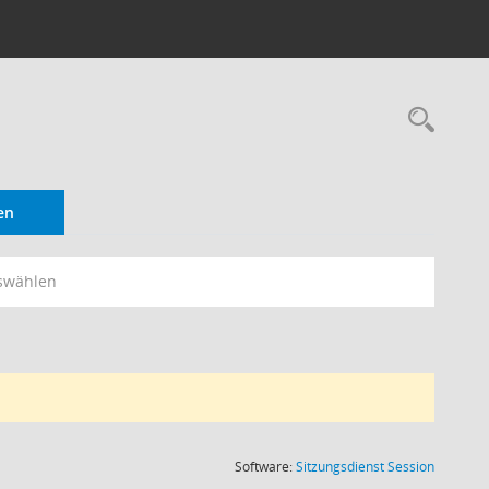
Rec
en
swählen
(Wird in
Software:
Sitzungsdienst
Session