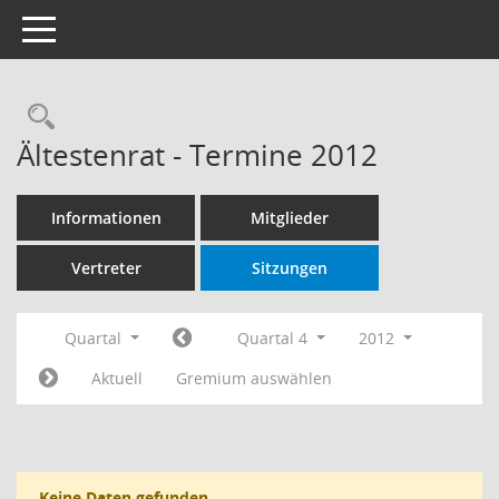
Toggle navigation
Rechercheauswahl
Ältestenrat - Termine 2012
Informationen
Mitglieder
Vertreter
Sitzungen
Quartal
Quartal 4
2012
Aktuell
Gremium auswählen
Keine Daten gefunden.