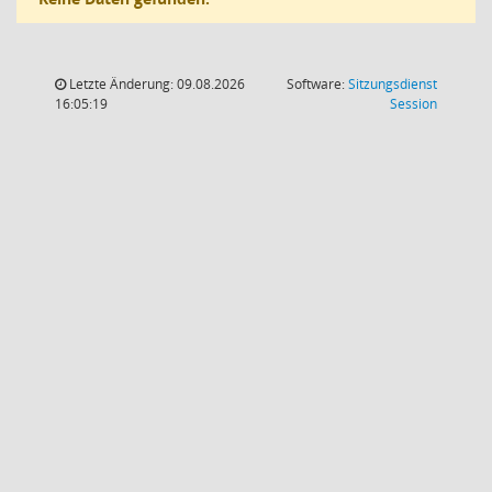
Letzte Änderung: 09.08.2026
Software:
Sitzungsdienst
(Wird in
16:05:19
Session