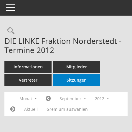
Toggle navigation
Rechercheauswahl
DIE LINKE Fraktion Norderstedt -
Termine 2012
Informationen
Mitglieder
Vertreter
Sitzungen
Monat
September
2012
Aktuell
Gremium auswählen