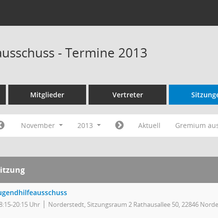
ausschuss - Termine 2013
Mitglieder
Vertreter
Sitzung
November
2013
Aktuell
Gremium au
itzung
ugendhilfeausschuss
8:15-20:15 Uhr
Norderstedt, Sitzungsraum 2 Rathausallee 50, 22846 Norde