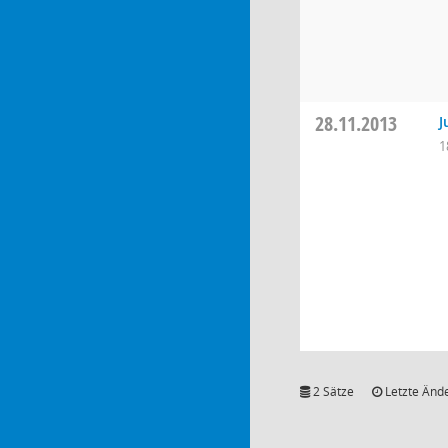
28.11.2013
J
1
2 Sätze
Letzte Ände