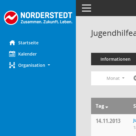
Toggle navigation
Jugendhilfe
Startseite
Kalender
Informationen
Organisation
Monat
Tag
S
14.11.2013
J
1