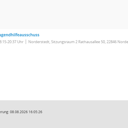
ugendhilfeausschuss
8:15-20:37 Uhr
Norderstedt, Sitzungsraum 2 Rathausallee 50, 22846 Norde
rung: 08.08.2026 16:05:26