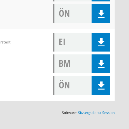
ÖN
EI
rstedt
BM
ÖN
(Wird in
Software:
Sitzungsdienst
Session