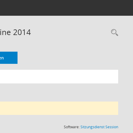
mine 2014
Rec
en
(Wird in
Software:
Sitzungsdienst
Session