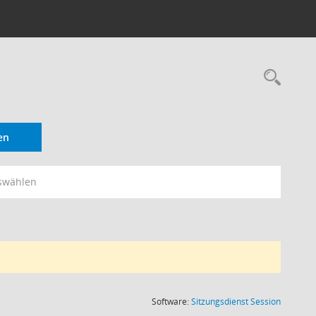
Rec
en
swählen
(Wird in
Software:
Sitzungsdienst
Session