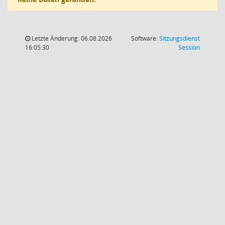
Letzte Änderung: 06.08.2026
Software:
Sitzungsdienst
(Wird in
16:05:30
Session