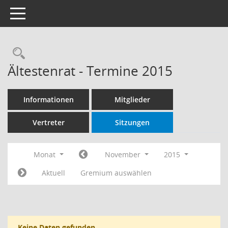
Toggle navigation
Rechercheauswahl
Ältestenrat - Termine 2015
Informationen
Mitglieder
Vertreter
Sitzungen
Monat
November
2015
Aktuell
Gremium auswählen
Keine Daten gefunden.