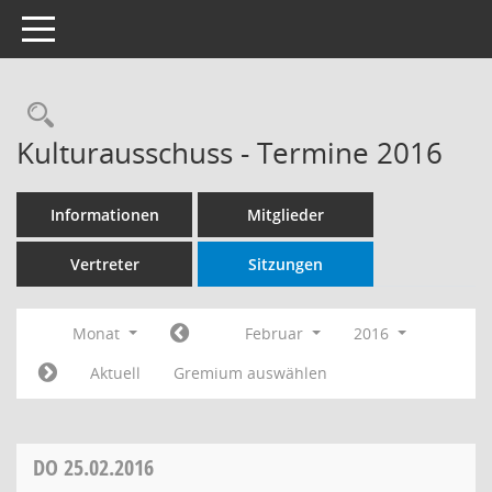
Toggle navigation
Rechercheauswahl
Kulturausschuss - Termine 2016
Informationen
Mitglieder
Vertreter
Sitzungen
Monat
Februar
2016
Aktuell
Gremium auswählen
DO
25.02.2016