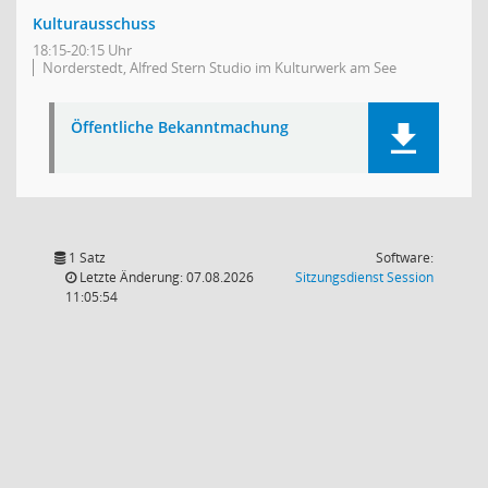
Kulturausschuss
18:15-20:15 Uhr
Norderstedt, Alfred Stern Studio im Kulturwerk am See
Öffentliche Bekanntmachung
1 Satz
Software:
(Wird in
Letzte Änderung: 07.08.2026
Sitzungsdienst
Session
11:05:54