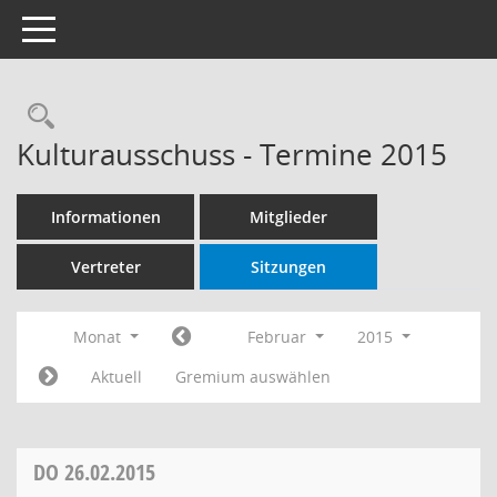
Toggle navigation
Rechercheauswahl
Kulturausschuss - Termine 2015
Informationen
Mitglieder
Vertreter
Sitzungen
Monat
Februar
2015
Aktuell
Gremium auswählen
DO
26.02.2015