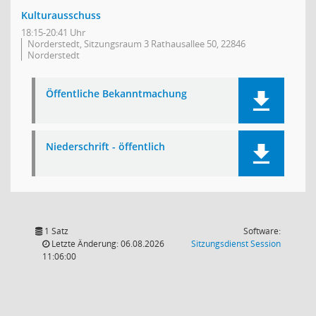
Kulturausschuss
18:15-20:41 Uhr
Norderstedt, Sitzungsraum 3 Rathausallee 50, 22846
Norderstedt
Öffentliche Bekanntmachung
Niederschrift - öffentlich
1 Satz
Software:
(Wird in
Letzte Änderung: 06.08.2026
Sitzungsdienst
Session
11:06:00