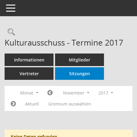
Toggle navigation
Rechercheauswahl
Kulturausschuss - Termine 2017
Informationen
Mitglieder
Vertreter
Sitzungen
Monat
November
2017
Aktuell
Gremium auswählen
Keine Daten gefunden.