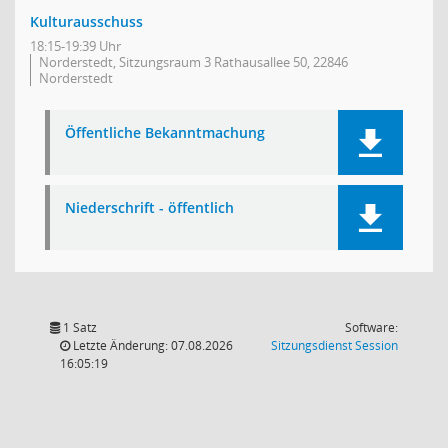
Kulturausschuss
18:15-19:39 Uhr
Norderstedt, Sitzungsraum 3 Rathausallee 50, 22846
Norderstedt
Öffentliche Bekanntmachung
Niederschrift - öffentlich
1 Satz
Software:
(Wird in
Letzte Änderung: 07.08.2026
Sitzungsdienst
Session
16:05:19