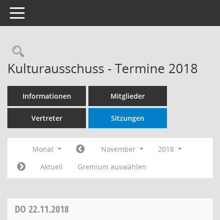
Toggle navigation
Rechercheauswahl
Kulturausschuss - Termine 2018
Informationen
Mitglieder
Vertreter
Sitzungen
Monat
November
2018
Aktuell
Gremium auswählen
DO
22.11.2018