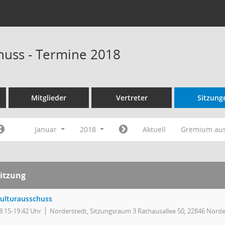
huss - Termine 2018
Mitglieder
Vertreter
Sitzung
Januar
2018
Aktuell
Gremium au
itzung
ulturausschuss
8:15-19:42 Uhr
Norderstedt, Sitzungsraum 3 Rathausallee 50, 22846 Norde