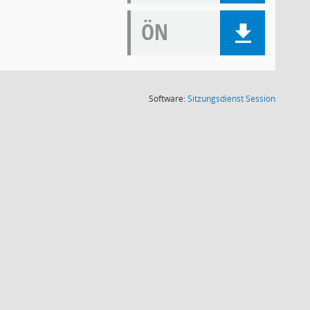
ÖN
(Wird in
Software:
Sitzungsdienst
Session