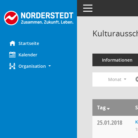
Toggle navigation
Kulturaussc
Startseite
Kalender
Informationen
Organisation
Monat
Tag
S
25.01.2018
K
1