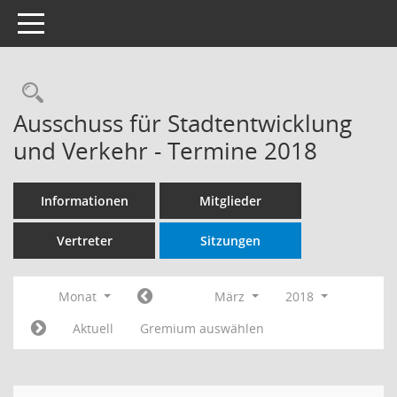
Toggle navigation
Rechercheauswahl
Ausschuss für Stadtentwicklung
und Verkehr - Termine 2018
Informationen
Mitglieder
Vertreter
Sitzungen
Monat
März
2018
Aktuell
Gremium auswählen