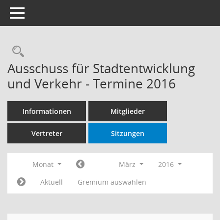
Toggle navigation
Rechercheauswahl
Ausschuss für Stadtentwicklung
und Verkehr - Termine 2016
Informationen
Mitglieder
Vertreter
Sitzungen
Monat
März
2016
Aktuell
Gremium auswählen