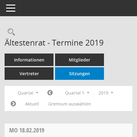
Toggle navigation
Rechercheauswahl
Ältestenrat - Termine 2019
Informationen
Mitglieder
Vertreter
Sitzungen
Quartal
Quartal 1
2019
Aktuell
Gremium auswählen
MO
18.02.2019