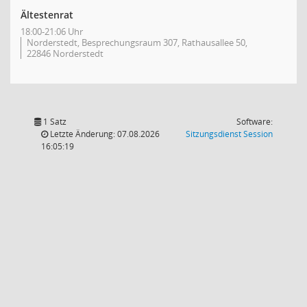
Ältestenrat
18:00-21:06 Uhr
Norderstedt, Besprechungsraum 307, Rathausallee 50,
22846 Norderstedt
1 Satz
Software:
(Wird in
Letzte Änderung: 07.08.2026
Sitzungsdienst
Session
16:05:19