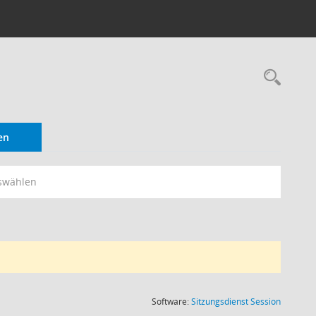
Rec
en
swählen
(Wird in
Software:
Sitzungsdienst
Session