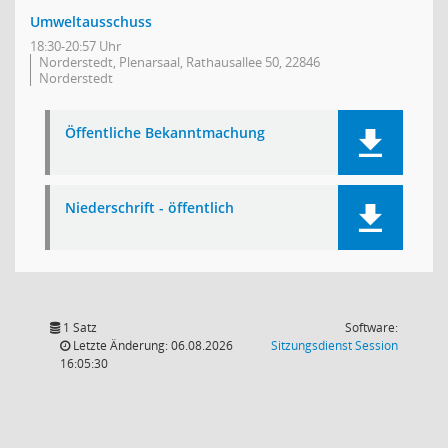
Umweltausschuss
18:30-20:57 Uhr
Norderstedt, Plenarsaal, Rathausallee 50, 22846
Norderstedt
Öffentliche Bekanntmachung
Niederschrift - öffentlich
1 Satz
Software:
(Wird in
Letzte Änderung: 06.08.2026
Sitzungsdienst
Session
16:05:30