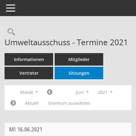
Toggle navigation
Rechercheauswahl
Umweltausschuss - Termine 2021
Informationen
Mitglieder
Vertreter
Sitzungen
Monat
Juni
2021
Aktuell
Gremium auswählen
MI
16.06.2021