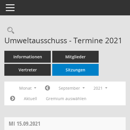
Toggle navigation
Rechercheauswahl
Umweltausschuss - Termine 2021
Informationen
Mitglieder
Vertreter
Sitzungen
Monat
September
2021
Aktuell
Gremium auswählen
MI
15.09.2021