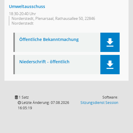
Umweltausschuss
18:30-20:40 Uhr
Norderstedt, Plenarsaal, Rathausallee 50, 22846
Norderstedt
Öffentliche Bekanntmachung
Niederschrift - öffentlich
1 Satz
Software:
(Wird in
Letzte Änderung: 07.08.2026
Sitzungsdienst
Session
16:05:19