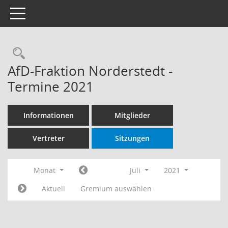
Toggle navigation
Rechercheauswahl
AfD-Fraktion Norderstedt -
Termine 2021
Informationen
Mitglieder
Vertreter
Sitzungen
Monat
Juli
2021
Aktuell
Gremium auswählen