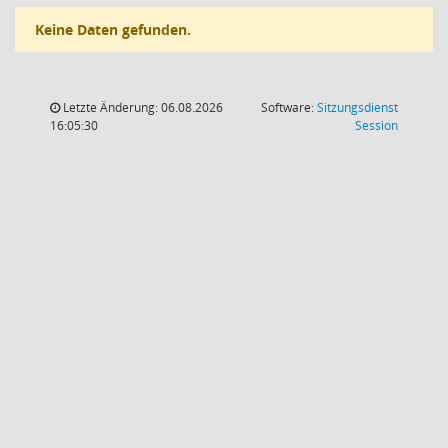
Keine Daten gefunden.
Letzte Änderung: 06.08.2026
Software:
Sitzungsdienst
(Wird in
16:05:30
Session