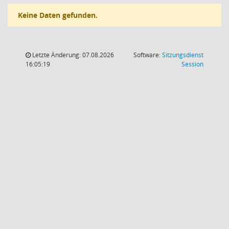
Keine Daten gefunden.
Letzte Änderung: 07.08.2026
Software:
Sitzungsdienst
(Wird in
16:05:19
Session