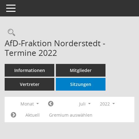
Toggle navigation
Rechercheauswahl
AfD-Fraktion Norderstedt -
Termine 2022
Informationen
Mitglieder
Vertreter
Sitzungen
Monat
Juli
2022
Aktuell
Gremium auswählen