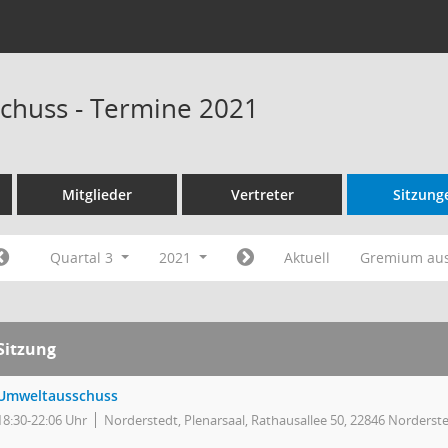
chuss - Termine 2021
Mitglieder
Vertreter
Sitzung
Quartal 3
2021
Aktuell
Gremium au
Sitzung
Umweltausschuss
18:30-22:06 Uhr
Norderstedt, Plenarsaal, Rathausallee 50, 22846 Norderst