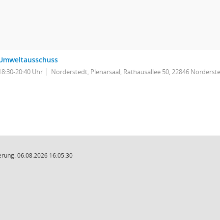
Umweltausschuss
18:30-20:40 Uhr
Norderstedt, Plenarsaal, Rathausallee 50, 22846 Norderst
rung: 06.08.2026 16:05:30