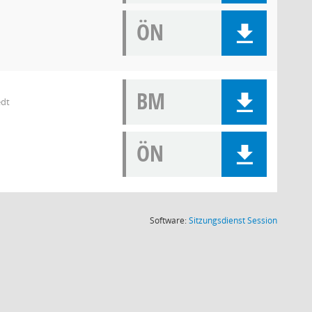
ÖN
BM
edt
ÖN
(Wird in
Software:
Sitzungsdienst
Session