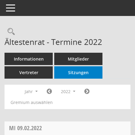
Toggle navigation
Rechercheauswahl
Ältestenrat - Termine 2022
Informationen
Mitglieder
Vertreter
Sitzungen
Jahr
2022
Gremium auswählen
MI
09.02.2022