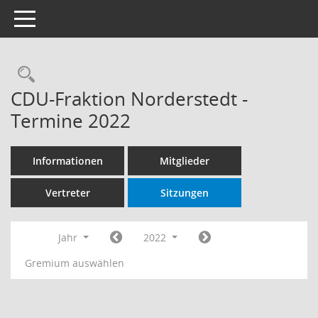
Toggle navigation
Rechercheauswahl
CDU-Fraktion Norderstedt -
Termine 2022
Informationen
Mitglieder
Vertreter
Sitzungen
Jahr
2022
Gremium auswählen