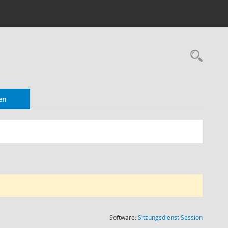
Rec
en
(Wird in
Software:
Sitzungsdienst
Session