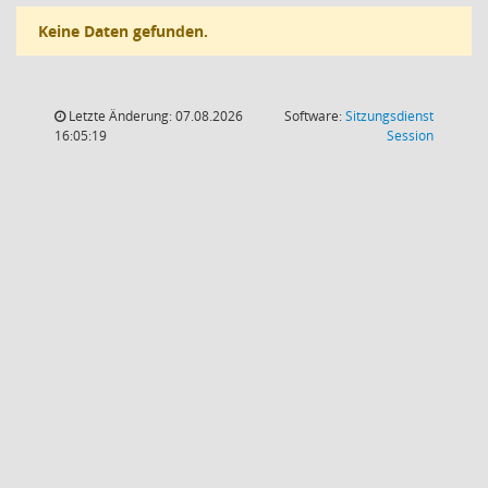
Keine Daten gefunden.
Letzte Änderung: 07.08.2026
Software:
Sitzungsdienst
(Wird in
16:05:19
Session