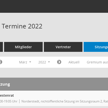
 - Termine 2022
Mitglieder
Vertreter
Sitzung
März
2022
Aktuell
Gremium au
tzung
testenrat
00-19:05 Uhr
Norderstedt, nichtöffentliche Sitzung im Sitzungsraum 2, Ra