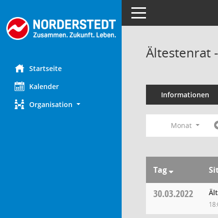
Toggle navigation
Ältestenrat
Startseite
Kalender
Informationen
Organisation
Monat
Tag
Si
30.03.2022
Äl
18: