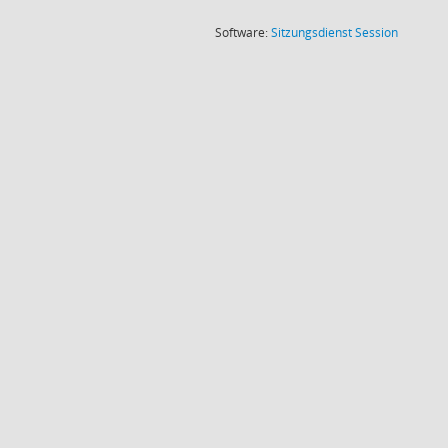
(Wird in
Software:
Sitzungsdienst
Session