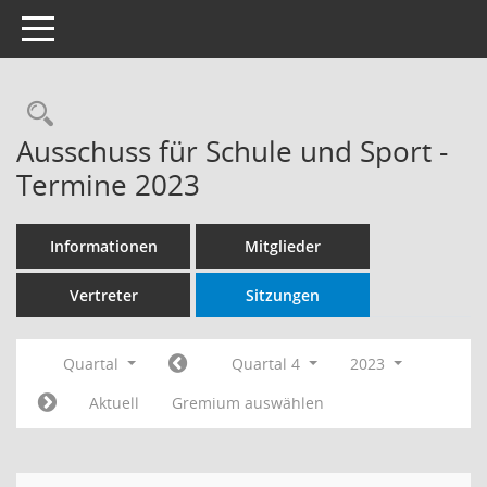
Toggle navigation
Rechercheauswahl
Ausschuss für Schule und Sport -
Termine 2023
Informationen
Mitglieder
Vertreter
Sitzungen
Quartal
Quartal 4
2023
Aktuell
Gremium auswählen