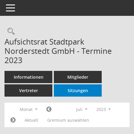
Toggle navigation
Rechercheauswahl
Aufsichtsrat Stadtpark
Norderstedt GmbH - Termine
2023
Informationen
Mitglieder
Vertreter
Sitzungen
Monat
Juli
2023
Aktuell
Gremium auswählen