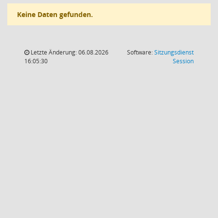
Keine Daten gefunden.
Letzte Änderung: 06.08.2026
Software:
Sitzungsdienst
(Wird in
16:05:30
Session