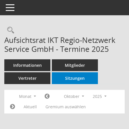
Toggle navigation
Rechercheauswahl
Aufsichtsrat IKT Regio-Netzwerk
Service GmbH - Termine 2025
Informationen
Mitglieder
Vertreter
Sitzungen
Monat
Oktober
2025
Aktuell
Gremium auswählen