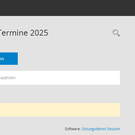
 Termine 2025
Rec
en
swählen
(Wird in
Software:
Sitzungsdienst
Session