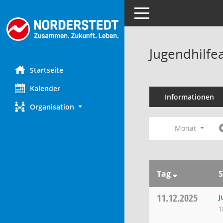
Toggle navigation
Jugendhilfe
Startseite
Kalender
Informationen
Organisation
Monat
Tag
S
11.12.2025
J
1