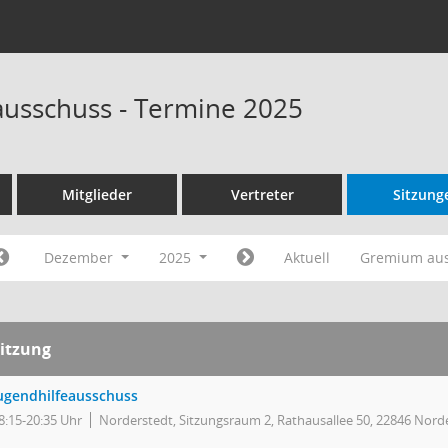
ausschuss - Termine 2025
Mitglieder
Vertreter
Sitzung
Dezember
2025
Aktuell
Gremium au
itzung
ugendhilfeausschuss
8:15-20:35 Uhr
Norderstedt, Sitzungsraum 2, Rathausallee 50, 22846 Nord