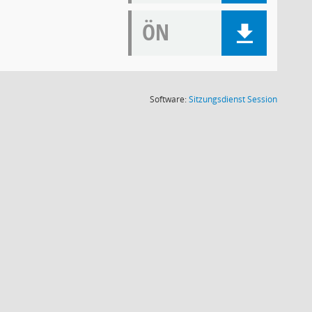
ÖN
(Wird in
Software:
Sitzungsdienst
Session