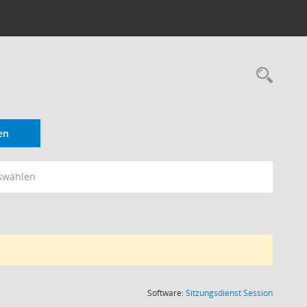
Rec
en
swählen
(Wird in
Software:
Sitzungsdienst
Session