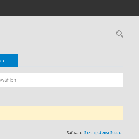
Rec
en
swählen
(Wird in
Software:
Sitzungsdienst
Session