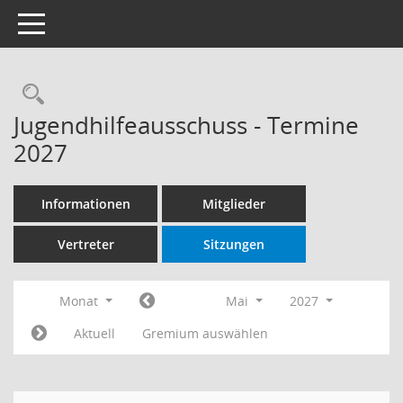
Toggle navigation
Rechercheauswahl
Jugendhilfeausschuss - Termine
2027
Informationen
Mitglieder
Vertreter
Sitzungen
Monat
Mai
2027
Aktuell
Gremium auswählen