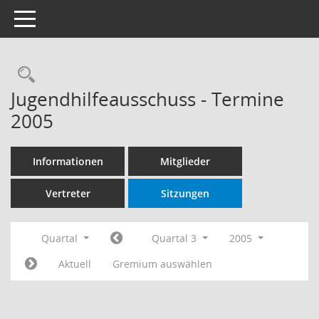
Toggle navigation
Rechercheauswahl
Jugendhilfeausschuss - Termine
2005
Informationen
Mitglieder
Vertreter
Sitzungen
Quartal
Quartal 3
2005
Aktuell
Gremium auswählen