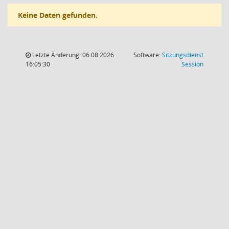
Keine Daten gefunden.
Letzte Änderung: 06.08.2026
Software:
Sitzungsdienst
(Wird in
16:05:30
Session