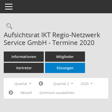
Toggle navigation
Rechercheauswahl
Aufsichtsrat IKT Regio-Netzwerk
Service GmbH - Termine 2020
Informationen
Mitglieder
Vertreter
Sitzungen
Quartal
Quartal 2
2020
Aktuell
Gremium auswählen