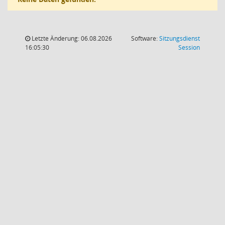
Letzte Änderung: 06.08.2026
Software:
Sitzungsdienst
(Wird in
16:05:30
Session