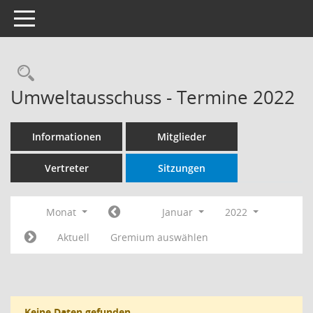
Toggle navigation
Rechercheauswahl
Umweltausschuss - Termine 2022
Informationen
Mitglieder
Vertreter
Sitzungen
Monat
Januar
2022
Aktuell
Gremium auswählen
Keine Daten gefunden.