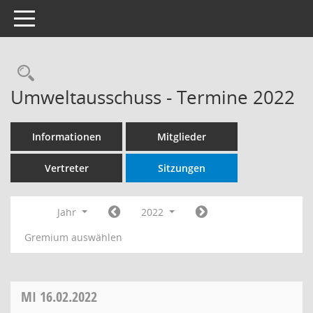
Toggle navigation
Rechercheauswahl
Umweltausschuss - Termine 2022
Informationen
Mitglieder
Vertreter
Sitzungen
Jahr
2022
Gremium auswählen
MI
16.02.2022