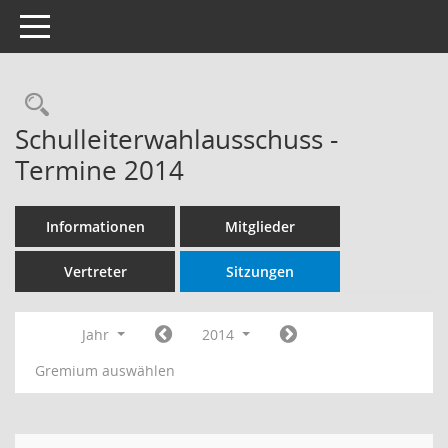
Toggle navigation
Rechercheauswahl
Schulleiterwahlausschuss -
Termine 2014
Informationen
Mitglieder
Vertreter
Sitzungen
Jahr
2014
Gremium auswählen