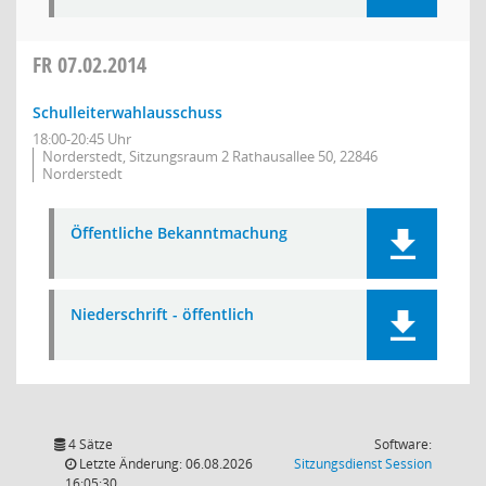
FR
07.02.2014
Schulleiterwahlausschuss
18:00-20:45 Uhr
Norderstedt, Sitzungsraum 2 Rathausallee 50, 22846
Norderstedt
Öffentliche Bekanntmachung
Niederschrift - öffentlich
4 Sätze
Software:
(Wird in
Letzte Änderung: 06.08.2026
Sitzungsdienst
Session
16:05:30